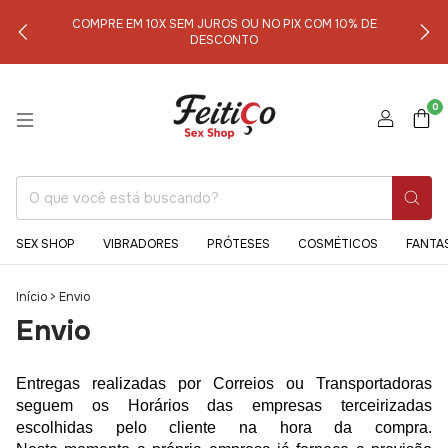
COMPRE EM 10X SEM JUROS OU NO PIX COM 10% DE
DESCONTO
0
SEX SHOP
VIBRADORES
PRÓTESES
COSMÉTICOS
FANTA
Início
>
Envio
Envio
Entregas realizadas por Correios ou Transportadoras
seguem os Horários das empresas terceirizadas
escolhidas pelo cliente na hora da compra.