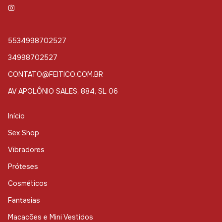
5534998702527
34998702527
CONTATO@FEITICO.COM.BR
AV APOLÔNIO SALES, 884, SL 06
Início
Sex Shop
Vibradores
Próteses
Cosméticos
Fantasias
Macacões e Mini Vestidos