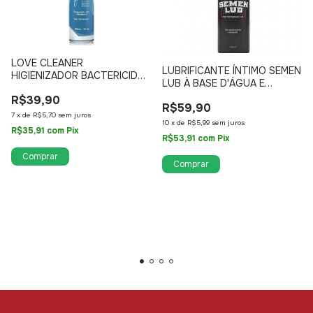
LOVE CLEANER
LUBRIFICANTE ÍNTIMO SEMEN
HIGIENIZADOR BACTERICIDA
LUB À BASE D'ÁGUA E
E FUNGICIDA PARA LIMPEZA
SILICONE 100ML
R$39,90
DE TOYS 100ML
R$59,90
7
x
de
R$5,70
sem juros
10
x
de
R$5,99
sem juros
R$35,91
com
Pix
R$53,91
com
Pix