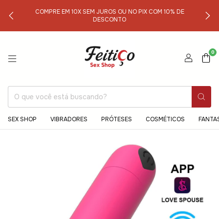
COMPRE EM 10X SEM JUROS OU NO PIX COM 10% DE
DESCONTO
0
SEX SHOP
VIBRADORES
PRÓTESES
COSMÉTICOS
FANTA