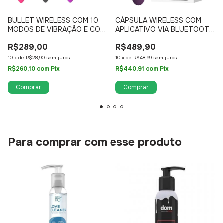
BULLET WIRELESS COM 10
CÁPSULA WIRELESS COM
MODOS DE VIBRAÇÃO E COM
APLICATIVO VIA BLUETOOTH
CONTROLE VIA APP
E 12 MODOS DE VIBRAÇÃO
R$289,00
R$489,90
YOUVIBE
10
x
de
R$28,90
sem juros
10
x
de
R$48,99
sem juros
R$260,10
com
Pix
R$440,91
com
Pix
Comprar
Para comprar com esse produto