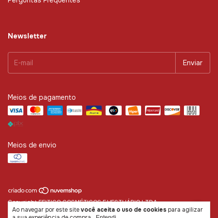
Perguntas Frequentes
Newsletter
Meios de pagamento
Meios de envio
Copyright FEITIÇO COSMÉTICOS E VESTUÁRIO LTDA. -
Ao navegar por este site
você aceita o uso de cookies
para agilizar
16850066000100 - 2026. Todos os direitos reservados.
a sua experiência de compra.
Entendi