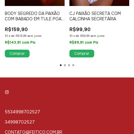
BODY SEGREDO DA PAIXÃO
CJ PAIXÃO SECRETA COM
COM BABADO EM TULE POA
CALCINHA SECRETÁRIA
E RENDA 780
R$159,90
R$99,90
10
x
de
R$15,99
sem juros
10
x
de
R$9,99
sem juros
R$143,91
com
Pix
R$89,91
com
Pix
Comprar
Comprar
5534998702527
34998702527
CONTATO@FEITICO.COM.BR