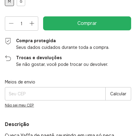
M
G
Compra protegida
Seus dados cuidados durante toda a compra.
Trocas e devoluções
Se não gostar, você pode trocar ou devolver.
Entregas para o CEP:
Alterar CEP
Meios de envio
Calcular
Não sei meu CEP
Descrição
Cueca Yaffa de paetê, reunindo em uma só peça,