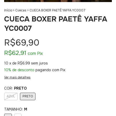
Início
>
Cuecas
>
CUECA BOXER PAETÊ YAFFA YC0007
CUECA BOXER PAETÊ YAFFA
YC0007
R$69,90
R$62,91
com
Pix
10
x de
R$6,99
sem juros
10% de desconto
pagando com Pix
Ver mais detalhes
COR:
PRETO
AZUL
PRETO
TAMANHO:
M