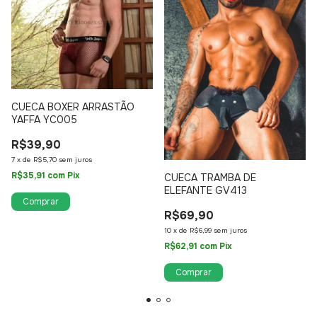
CUECA BOXER ARRASTÃO
YAFFA YC005
R$39,90
7
x
de
R$5,70
sem juros
R$35,91
com
Pix
CUECA TRAMBA DE
ELEFANTE GV413
Comprar
R$69,90
10
x
de
R$6,99
sem juros
R$62,91
com
Pix
Comprar