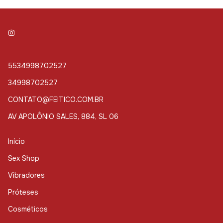
5534998702527
34998702527
CONTATO@FEITICO.COM.BR
AV APOLÔNIO SALES, 884, SL 06
Início
Sex Shop
Vibradores
Próteses
Cosméticos