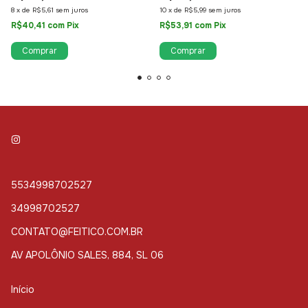
8
x
de
R$5,61
sem juros
10
x
de
R$5,99
sem juros
R$40,41
com
Pix
R$53,91
com
Pix
5534998702527
34998702527
CONTATO@FEITICO.COM.BR
AV APOLÔNIO SALES, 884, SL 06
Início