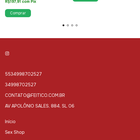
R$197,91
com
Pix
Comprar
5534998702527
34998702527
CONTATO@FEITICO.COM.BR
AV APOLÔNIO SALES, 884, SL 06
Início
Sex Shop