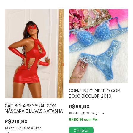
CONJUNTO IMPÉRIO COM
BOJO BICOLOR 2010
CAMISOLA SENSUAL COM
R$89,90
MÁSCARA E LUVAS NATASHA
10
x
de
R$8,99
sem juros
R$80,91
com
Pix
R$219,90
10
x
de
R$21,99
sem juros
Comprar