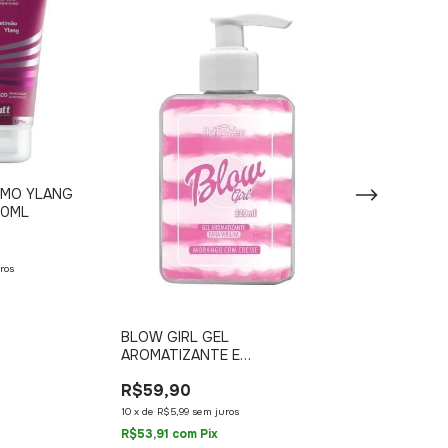
IMO YLANG
DELÍCIA DE PP
50ML
GLITTER SEGR
R$69,90
ros
10
x
de
R$6,99
sem ju
R$62,91
com
Pix
BLOW GIRL GEL
AROMATIZANTE E
HIDRATANTE BEIJÁVEL PARA
R$59,90
CORPO 320ML HOT FLOWERS
10
x
de
R$5,99
sem juros
R$53,91
com
Pix