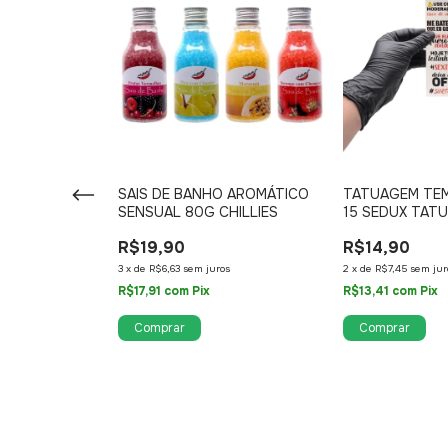
SWEET GLOW
SAIS DE BANHO AROMÁTICO
TATUAGEM TEM
 320ML
SENSUAL 80G CHILLIES
15 SEDUX TATU
R$19,90
R$14,90
os
3
x
de
R$6,63
sem juros
2
x
de
R$7,45
sem jur
R$17,91
com
Pix
R$13,41
com
Pix
Comprar
Comprar