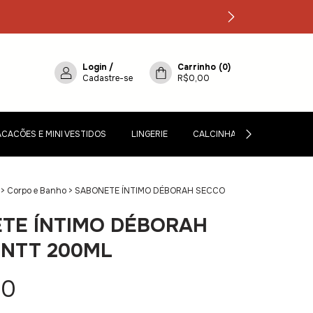
Login
/
Carrinho
(
0
)
Cadastre-se
R$0,00
CACÕES E MINI VESTIDOS
LINGERIE
CALCINHAS, CINTA-LIGA E M
>
Corpo e Banho
>
SABONETE ÍNTIMO DÉBORAH SECCO
TE ÍNTIMO DÉBORAH
INTT 200ML
90