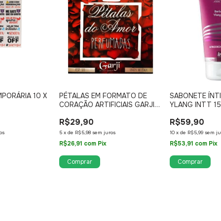
PORÁRIA 10 X
PÉTALAS EM FORMATO DE
SABONETE ÍNT
CORAÇÃO ARTIFICIAIS GARJI
YLANG INTT 1
100 UNID
R$29,90
R$59,90
os
5
x
de
R$5,98
sem juros
10
x
de
R$5,99
sem ju
R$26,91
com
Pix
R$53,91
com
Pix