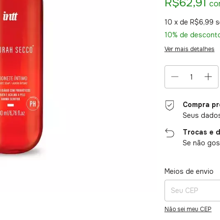
R$62,91
co
10
x de
R$6,99
s
10% de descont
Ver mais detalhes
Compra pr
Seus dados
Trocas e 
Se não gost
Entregas para o CE
Meios de envio
Não sei meu CEP