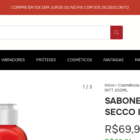
COMPRE EM 10X SEM JUROS OU NO PIX COM 10% DE DESCONTO
VIBRADORES
PRÓTESES
COSMÉTICOS
FANTASIAS
MA
Início
>
Cosméticos
1
/
3
INTT 200ML
SABONE
SECCO 
R$69,