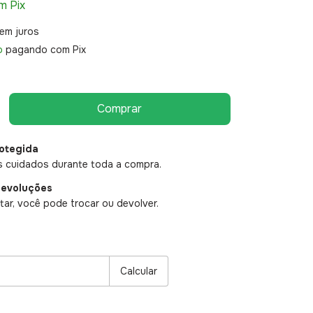
m
Pix
em juros
o
pagando com Pix
otegida
 cuidados durante toda a compra.
devoluções
ar, você pode trocar ou devolver.
P:
Alterar CEP
Calcular