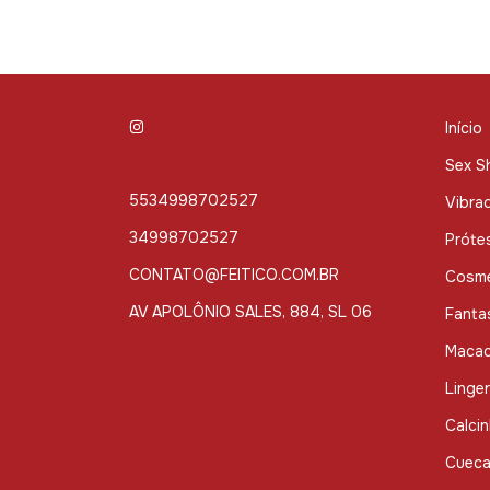
Início
Sex S
5534998702527
Vibra
34998702527
Próte
CONTATO@FEITICO.COM.BR
Cosmé
AV APOLÔNIO SALES, 884, SL 06
Fanta
Macac
Linger
Calcin
Cuec