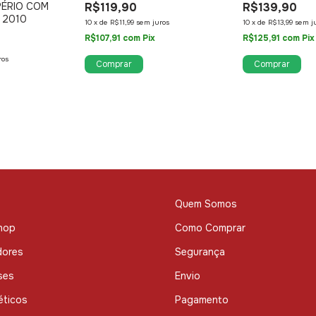
R$119,90
R$139,90
ÉRIO COM
 2010
10
x
de
R$11,99
sem juros
10
x
de
R$13,99
sem j
R$107,91
com
Pix
R$125,91
com
Pix
ros
Comprar
Comprar
Quem Somos
hop
Como Comprar
dores
Segurança
ses
Envio
ticos
Pagamento