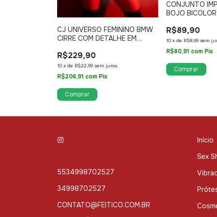
CONJUNTO IMP
BOJO BICOLOR
R$89,90
 FEMININO EM
CJ UNIVERSO FEMININO BMW
ETE 668
CIRRE COM DETALHE EM
10
x
de
R$8,99
sem ju
ARGOLA E CORRENTE 538
R$80,91
com
Pix
R$229,90
ros
10
x
de
R$22,99
sem juros
Comprar
R$206,91
com
Pix
Comprar
Início
Sex S
5534998702527
Vibra
34998702527
Próte
CONTATO@FEITICO.COM.BR
Cosmé