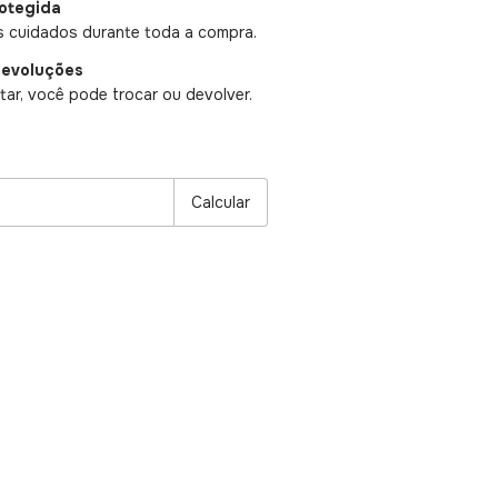
otegida
 cuidados durante toda a compra.
devoluções
ar, você pode trocar ou devolver.
P:
Alterar CEP
Calcular