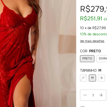
R$279
R$251,91
c
10
x de
R$27,99
10% de descont
Ver mais detalhes
COR:
PRETO
PRETO
DIVIN
TAMANHO:
M
P
M
G