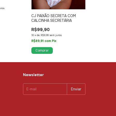
uros
CJ PAIXÃO SECRETA COM
CAMISOLA SE
CALCINHA SECRETÁRIA
MÁSCARA E LU
R$99,90
R$219,90
10
x
de
R$9,99
sem juros
10
x
de
R$21,99
sem j
R$89,91
com
Pix
R$197,91
com
Pix
Comprar
Comprar
Newsletter