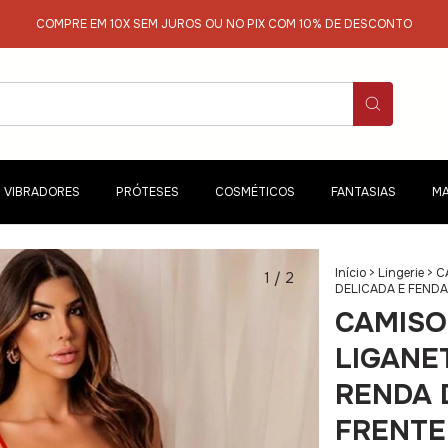
COMPRE EM 10X SEM JUROS OU NO PIX COM 10% DE DESCONTO
VIBRADORES
PRÓTESES
COSMÉTICOS
FANTASIAS
MA
Início
>
Lingerie
>
C
1
/
2
DELICADA E FENDA
CAMISO
LIGANE
RENDA 
FRENTE