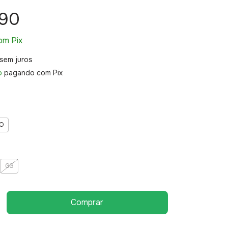
,90
om
Pix
sem juros
o
pagando com Pix
O
GG