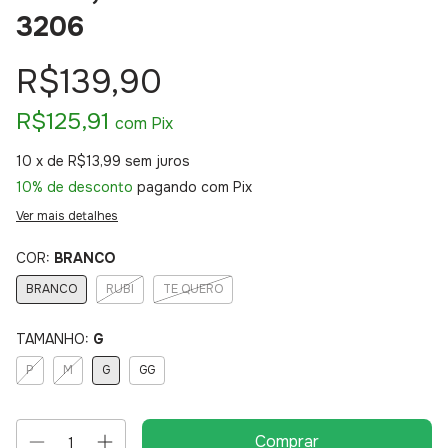
3206
R$139,90
R$125,91
com
Pix
10
x de
R$13,99
sem juros
10% de desconto
pagando com Pix
Ver mais detalhes
COR:
BRANCO
BRANCO
RUBI
TE QUERO
TAMANHO:
G
P
M
G
GG