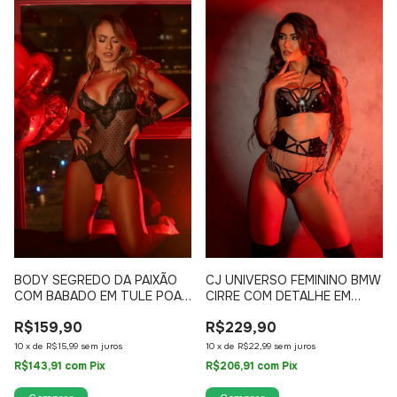
BODY SEGREDO DA PAIXÃO
CJ UNIVERSO FEMININO BMW
COM BABADO EM TULE POA
CIRRE COM DETALHE EM
E RENDA 780
ARGOLA E CORRENTE 538
R$159,90
R$229,90
10
x
de
R$15,99
sem juros
10
x
de
R$22,99
sem juros
R$143,91
com
Pix
R$206,91
com
Pix