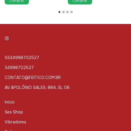
Comprar
Comprar
5534998702527
34998702527
CONTATO@FEITICO.COM.BR
AV APOLÔNIO SALES, 884, SL 06
Início
Sex Shop
Vibradores