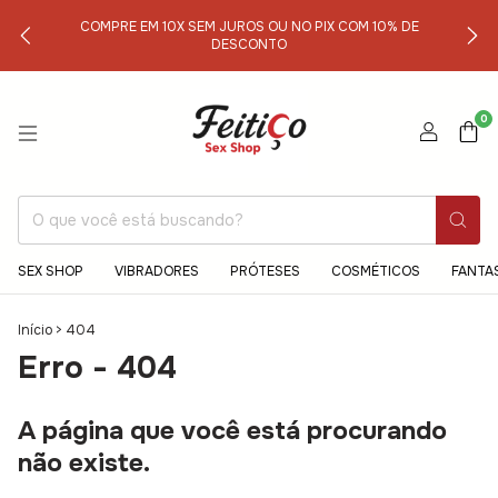
COMPRE EM 10X SEM JUROS OU NO PIX COM 10% DE
DESCONTO
0
SEX SHOP
VIBRADORES
PRÓTESES
COSMÉTICOS
FANTA
Início
>
404
Erro - 404
A página que você está procurando
não existe.