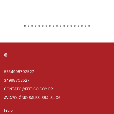
5534998702527
34998702527
CONTATO@FEITICO.COM.BR
AV APOLÔNIO SALES, 884, SL 06
Início