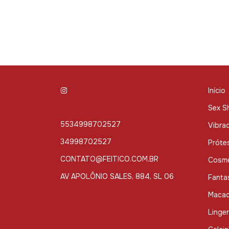
Início
Sex S
5534998702527
Vibra
34998702527
Próte
CONTATO@FEITICO.COM.BR
Cosmé
AV APOLÔNIO SALES, 884, SL 06
Fanta
Macac
Linger