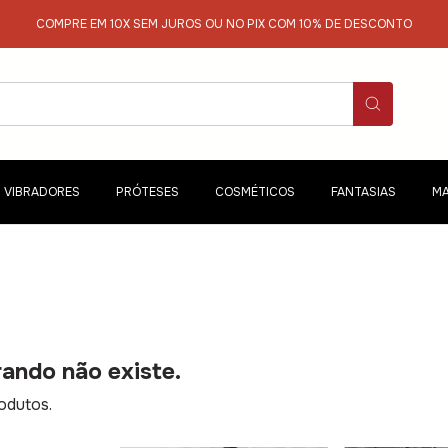
COMPRE EM 10X SEM JUROS OU NO PIX COM 10% DE DESCONTO
VIBRADORES
PRÓTESES
COSMÉTICOS
FANTASIAS
MA
ando não existe.
odutos.