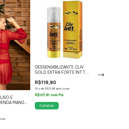
DESSENSIBILIZANTE CLIV
EXCITANTE EX
GOLD EXTRA FORTE INTT
SABOR CHICLE
30G
R$119,90
R$119,90
10
x
de
R$11,99
sem juros
10
x
de
R$11,99
sem j
R$107,91
com
Pix
R$107,91
com
Pix
LISO E
RENDA MANGA
uros