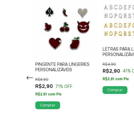
LETRAS PARA L
PERSONALIZÁV
PINGENTE PARA LINGERIES
R$4,90
LO COM 10
PERSONALIZÁVEIS
R$2,90
41
% 
AÇÃO, 10
R$2,61
com
Pix
R$9,90
SAÇÃO E 10
EM VB123
R$2,90
71
% OFF
Comprar
uros
R$2,61
com
Pix
Comprar