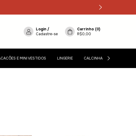
Login
/
Carrinho
(
0
)
Cadastre-se
R$0,00
CACÕES E MINI VESTIDOS
LINGERIE
CALCINHAS, CINTA-LIGA E M