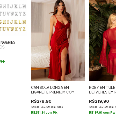
INGERIES
EIS
OFF
CAMISOLA LONGA EM
ROBY EM TULE 
LIGANETE PREMIUM COM
DETALHES EM 
RENDA DELICADA E FENDA NA
FLARE
R$279,90
R$219,90
FRENTE
10
x
de
R$27,99
sem juros
10
x
de
R$21,99
sem j
R$251,91
com
Pix
R$197,91
com
Pix