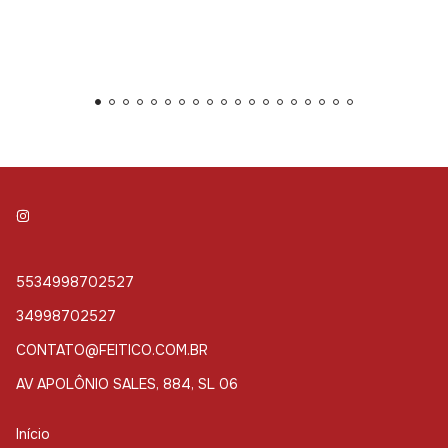
5534998702527
34998702527
CONTATO@FEITICO.COM.BR
AV APOLÔNIO SALES, 884, SL 06
Início