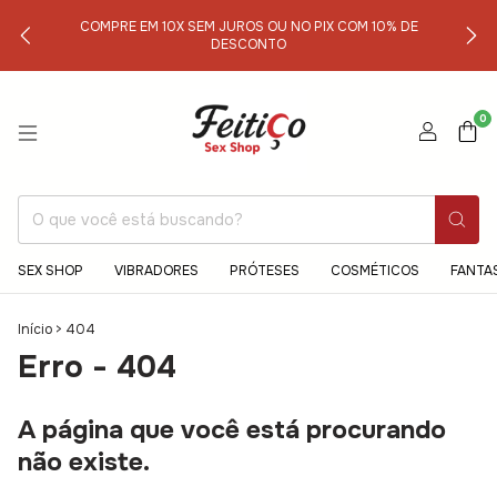
COMPRE EM 10X SEM JUROS OU NO PIX COM 10% DE
DESCONTO
0
SEX SHOP
VIBRADORES
PRÓTESES
COSMÉTICOS
FANTA
Início
>
404
Erro - 404
A página que você está procurando
não existe.